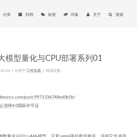
分类
归档
标签
诗集
关于
搜索
大模型量化与CPU部署系列01
-10-24
|
分类于
工程实践
|
阅读次数
limoncc.com/post/9971336748ed0b5b/
止演绎4.0
国际许可证
用4位整数量化运行LLaMA模型，它和 ggml项目密切相关。目前它支持平