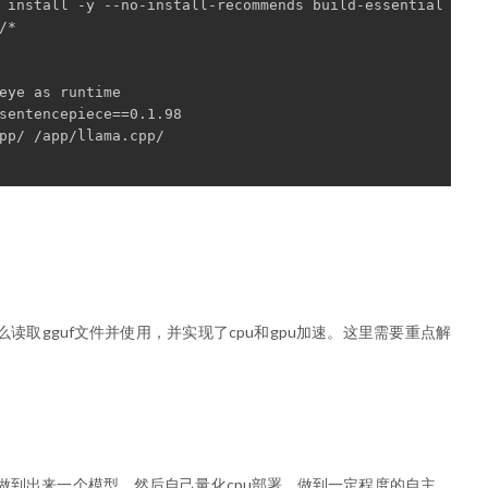
 install -y --no-install-recommends build-essential && \
/*
eye as runtime
sentencepiece==0.1.98
pp/ /app/llama.cpp/
明怎么读取gguf文件并使用，并实现了cpu和gpu加速。这里需要重点解
做到出来一个模型，然后自己量化cpu部署，做到一定程度的自主。