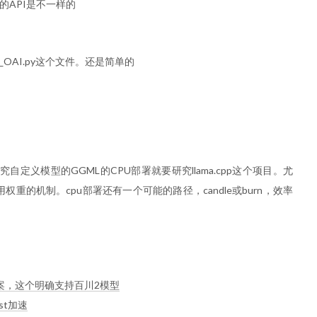
ai的API是不一样的
ike_OAI.py这个文件。还是简单的
定义模型的GGML的CPU部署就要研究llama.cpp这个项目。尤
使用权重的机制。cpu部署还有一个可能的路径，candle或burn，效率
m也是国人方案，这个明确支持百川2模型
rust加速