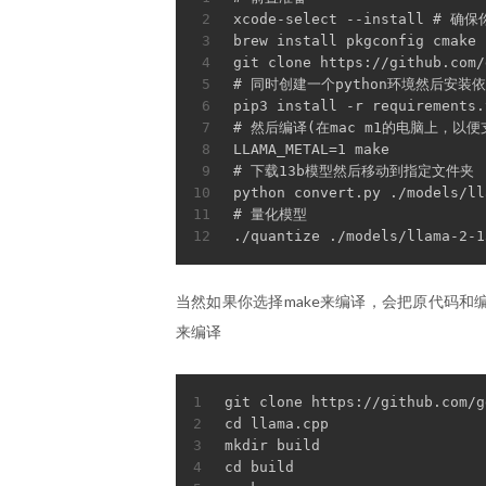
2
xcode-select --install # 确
3
brew install pkgconfig cmake
4
git clone https://github.com/
5
#
 同时创建一个python环境然后安装
6
pip3 install -r requirements.
7
#
 然后编译(在mac m1的电脑上，以便支持
8
LLAMA_METAL=1 make
9
#
 下载13b模型然后移动到指定文件夹
10
python convert.py ./models/ll
11
#
 量化模型
12
./quantize ./models/llama-2-1
当然如果你选择make来编译，会把原代码和
来编译
1
git clone https://github.com/g
2
cd llama.cpp
3
mkdir build
4
cd build