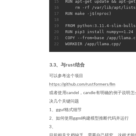
15
RUN apt-get update && apt-get
16
    rm -rf /var/lib/apt/lists
17
RUN make -j$(nproc)
18
19
FROM python:3.11.4-slim-bulls
20
RUN pip3 install numpy==1.24 
21
COPY --from=base /app/llama.c
22
WORKDIR /app/llama.cpp/
3.3、与rust结合
可以参考这个项目
https://github.com/rustformers/llm
或者使用candel，candle有明确的例子说
决几个关键问题
1、gguf格式细节
2、如何使用ggml构建模型推断代码并运行
3、
目前相关文档缺乏，需要自己研究，这样才能