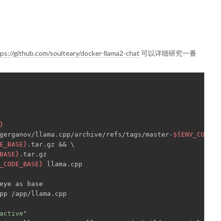
ps://github.com/soulteary/docker-llama2-chat
可以详细研究一番
}
gerganov/llama.cpp/archive/refs/tags/master-
${ENV_CODE_B
E_BASE}
.tar.gz && \
BASE}
.tar.gz
_CODE_BASE}
 llama.cpp
eye as base
pp /app/llama.cpp
active"