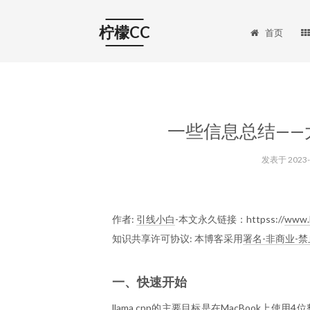
柠檬CC
首页
一些信息总结——
发表于
2023
作者:
引线小白
-本文永久链接：httpss://
www.
知识共享许可协议: 本博客采用
署名-非商业-禁
一、快速开始
llama.cpp的主要目标是在MacBook上使