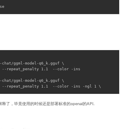
se
-chat/ggml-model-q6_k.gguf \
 --repeat_penalty 1.1  --color -ins
-chat/ggml-model-q6_k.gguf \
 --repeat_penalty 1.1  --color -ins -ngl 1 \
释了，毕竟使用的时候还是部署标准的openai的API.