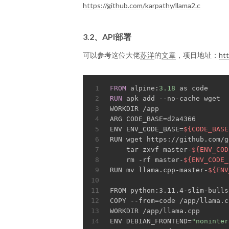
https://github.com/karpathy/llama2.c
3.2、API部署
可以参考这位大佬
苏洋
的
文章
，项目地址：
htt
1
FROM
 alpine:
3.18
 as code
2
RUN
 apk add --no-cache wget
3
WORKDIR /app
4
ARG CODE_BASE=d2a4366
5
ENV ENV_CODE_BASE=
${CODE_BASE
6
RUN wget https://github.com/g
7
    tar zxvf master-
${ENV_COD
8
    rm -rf master-
${ENV_CODE_
9
RUN mv llama.cpp-master-
${ENV
10
11
FROM python:3.11.4-slim-bulls
12
COPY --from=code /app/llama.c
13
WORKDIR /app/llama.cpp
14
ENV DEBIAN_FRONTEND=
"noninter