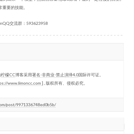
常重要的技能。
Q交流群：593623958
的
柠檬CC
博客采用
署名-非商业-禁止演绎4.0
国际许可证。
tps://www.limoncc.com ]
, 版权所有、侵权必究。
com/post/9971336748ed0b5b/