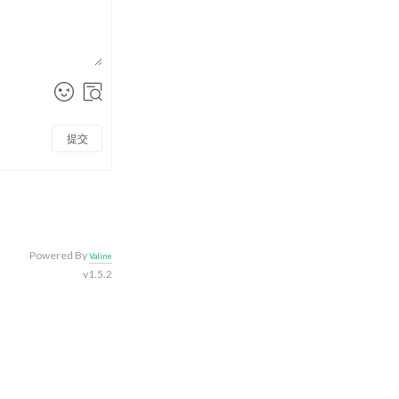
提交
Powered By
Valine
v1.5.2