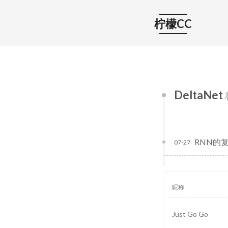
柠檬CC
DeltaNet
RNN的
07-27