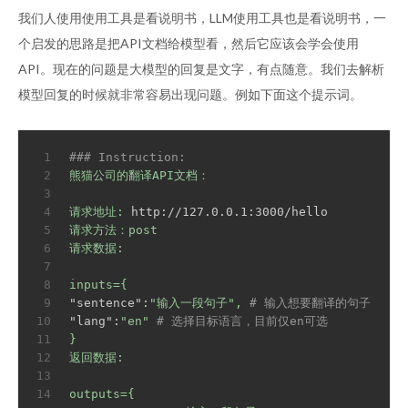
我们人使用使用工具是看说明书，LLM使用工具也是看说明书，一
个启发的思路是把API文档给模型看，然后它应该会学会使用
API。现在的问题是大模型的回复是文字，有点随意。我们去解析
模型回复的时候就非常容易出现问题。例如下面这个提示词。
1
### Instruction:
2
熊猫公司的翻译API文档：
3
4
请求地址:
http://127.0.0.1:3000/hello
5
请求方法：post
6
请求数据:
7
8
inputs={
9
"sentence":
"输入一段句子"
,
# 输入想要翻译的句子
10
"lang":
"en"
# 选择目标语言，目前仅en可选
11
}
12
返回数据:
13
14
outputs={