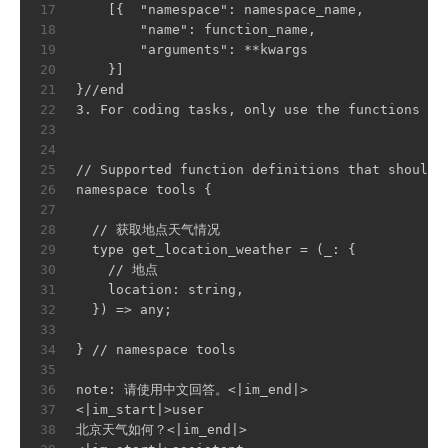
17
    [{  "namespace": namespace_name,
18
        "name": function_name,
19
        "arguments": **kwargs
20
    }]
21
}//end
22
3. For coding tasks, only use the functions yo
23
24
25
// Supported function definitions that should 
26
namespace tools {
27
28
  // 获取地点天气情况
29
  type get_location_weather = (_: {
30
    // 地点
31
    location: string,
32
  }) => any;
33
34
} // namespace tools
35
36
note: 请使用中文回答。<|im_end|>
37
<|im_start|>user
38
北京天气如何？<|im_end|>