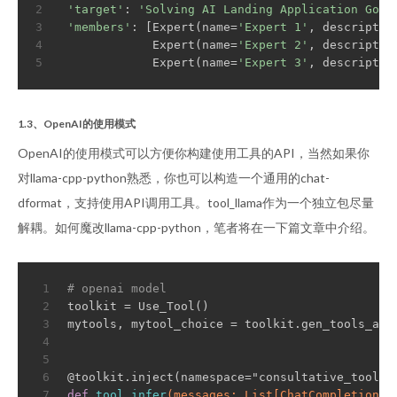
2
'target'
: 
'Solving AI Landing Application Goal
3
'members'
: [Expert(name=
'Expert 1'
, descriptio
4
             Expert(name=
'Expert 2'
, descriptio
5
             Expert(name=
'Expert 3'
, descriptio
1.3、OpenAI的使用模式
OpenAI的使用模式可以方便你构建使用工具的API，当然如果你
对llama-cpp-python熟悉，你也可以构造一个通用的chat-
dformat，支持使用API调用工具。tool_llama作为一个独立包尽量
解耦。如何魔改llama-cpp-python，笔者将在一下篇文章中介绍。
1
# openai model
2
toolkit = Use_Tool()
3
mytools, mytool_choice = toolkit.gen_tools_api
4
5
6
@toolkit.inject(namespace="consultative_tool")
7
def
tool_infer
(messages: List[ChatCompletionRe