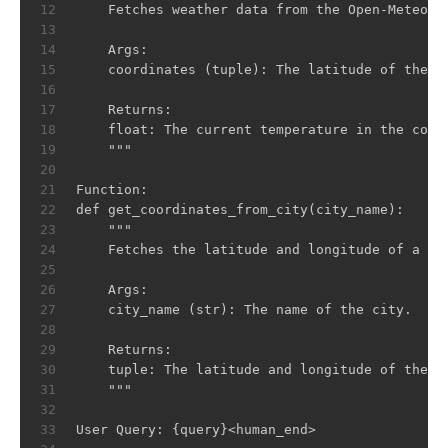
12
    Fetches weather data from the Open-Meteo A
13
14
    Args:
15
    coordinates (tuple): The latitude of the l
16
17
    Returns:
18
    float: The current temperature in the coor
19
    """
20
21
Function:
22
def get_coordinates_from_city(city_name):
23
    """
24
    Fetches the latitude and longitude of a gi
25
26
    Args:
27
    city_name (str): The name of the city.
28
29
    Returns:
30
    tuple: The latitude and longitude of the c
31
    """
32
33
User Query: {query}<human_end>