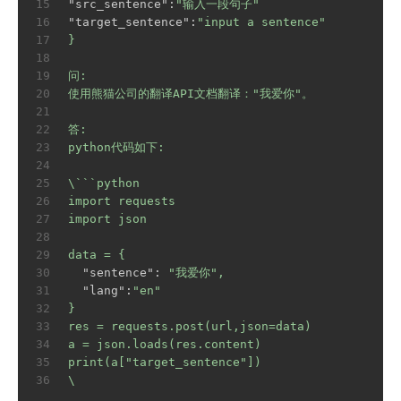
15
"src_sentence":
"输入一段句子"
16
"target_sentence":
"input a sentence"
17
}
18
19
问:
20
使用熊猫公司的翻译API文档翻译："我爱你"。
21
22
答:
23
python代码如下:
24
25
\```python
26
import
requests
27
import
json
28
29
data
=
{
30
  "sentence":
"我爱你"
,
31
  "lang":
"en"
32
}
33
res
=
requests.post(url,json=data)
34
a
=
json.loads(res.content)
35
print(a["target_sentence"])
36
\