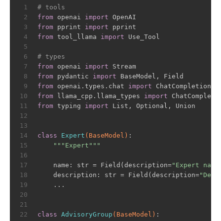
1
# tools
2
from
 openai 
import
 OpenAI
3
from
 pprint 
import
 pprint
4
from
 tool_llama 
import
 Use_Tool
5
6
# types
7
from
 openai 
import
 Stream
8
from
 pydantic 
import
 BaseModel, Field
9
from
 openai.types.chat 
import
 ChatCompletion, 
10
from
 llama_cpp.llama_types 
import
 ChatCompleti
11
from
 typing 
import
 List, Optional, Union
12
13
14
class
Expert
(BaseModel)
:
15
"""Expert"""
16
17
    name: str = Field(description=
"Expert name
18
    description: str = Field(description=
"Desc
19
    ...
20
21
22
class
AdvisoryGroup
(BaseModel)
: