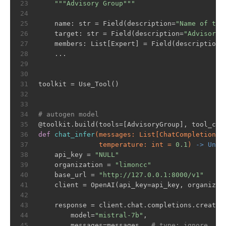
23
"""Advisory Group"""
24
25
    name: str = Field(description=
"Name of the
26
    target: str = Field(description=
"Advisory 
27
    members: List[Expert] = Field(description=
28
    ...
29
30
31
toolkit = Use_Tool()
32
33
34
# autogen model
35
@toolkit.build(tools=[AdvisoryGroup], tool_cho
36
def
chat_infer
(messages: List[ChatCompletionRe
37
               temperature: int = 
0.1
)
 -> Unio
38
    api_key = 
"NULL"
39
    organization = 
"limoncc"
40
    base_url = 
"http://127.0.0.1:8000/v1"
41
    client = OpenAI(api_key=api_key, organizat
42
43
    response = client.chat.completions.create(
44
        model=
"mistral-7b"
,
45
        messages=messages,  
# type: ignore