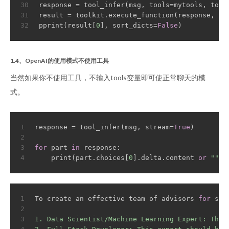
30
response = tool_infer(msg, tools=mytools, tool
31
result = toolkit.execute_function(response, to
32
pprint(result[
0
], sort_dicts=
False
)
1.4、OpenAI的使用模式不使用工具
当然如果你不使用工具，不输入tools变量即可使正常聊天的模
式。
1
response = tool_infer(msg, stream=
True
)
2
3
for
 part 
in
 response:
4
    print(part.choices[
0
].delta.content 
or
""
, 
1
To create an effective team of advisors 
for
 sol
2
3
1. Data Scientist/Machine Learning Expert: This