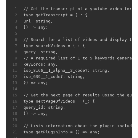
1
// Get the transcript of a youtube video for s
2
type getTranscript = (_: {
3
url: string,
4
}) => any;
5
6
// Search for a list of videos and display the
7
type searchVideos = (_: {
8
query: string,
9
// A required list of 1 to 5 keywords generate
10
keywords: any,
11
iso_3166__1_alpha__2_code?: string,
12
iso_639__1_code?: string,
13
}) => any;
14
15
// Get the next page of results using the quer
16
type nextPageOfVideos = (_: {
17
query_id: string,
18
}) => any;
19
20
// Lists information about the plugin includin
21
type getPluginInfo = () => any;