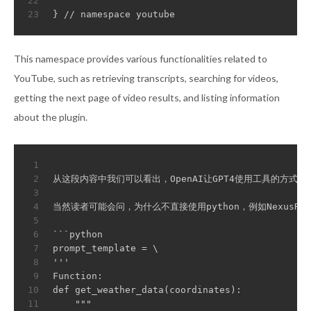
22
23
} // namespace youtube
This namespace provides various functionalities related to
YouTube, such as retrieving transcripts, searching for videos,
getting the next page of video results, and listing information
about the plugin.
1
2
从这段内容中我们可以看出，OpenAI让GPT4使用工具的方式是通过*
3
4
当然读者可能会问，为什么不直接使用python，例如NexusRav
5
6
```python
7
prompt_template = \
8
'''
9
Function:
10
def get_weather_data(coordinates):
11
    """