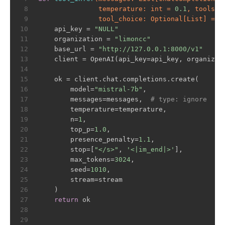
8
               temperature: int = 
0.1
, tools: 
9
               tool_choice: Optional[List] = N
10
    api_key = 
"NULL"
11
    organization = 
"limoncc"
12
    base_url = 
"http://127.0.0.1:8000/v1"
13
    client = OpenAI(api_key=api_key, organizat
14
15
    ok = client.chat.completions.create(
16
        model=
"mistral-7b"
,
17
        messages=messages,  
# type: ignore
18
        temperature=temperature,
19
        n=
1
,
20
        top_p=
1.0
,
21
        presence_penalty=
1.1
,
22
        stop=[
"</s>"
, 
'<|im_end|>'
],
23
        max_tokens=
3024
,
24
        seed=
1010
,
25
        stream=stream
26
    )
27
return
 ok
28
29