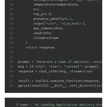
46
        temperature=temperature,
47
        n=
1
,
48
        top_p=
1.0
,
49
        presence_penalty=
1.1
,
50
        stop=[
"</s>"
, 
'<|im_end|>'
],
51
        max_tokens=
3024
,
52
        seed=
1010
,
53
        stream=stream
54
    )
55
return
 response
56
57
58
prompt = 
"Generate a team of advisors, consist
59
msg = [{
"role"
: 
"user"
, 
"content"
: prompt}, ]
60
response = chat_infer(msg, stream=
True
)
61
62
result = toolkit.execute_function(response, to
63
pprint(result[
0
].__dict__, sort_dicts=
False
)
1
{
'name'
: 
'AI Landing Application Advisory Group