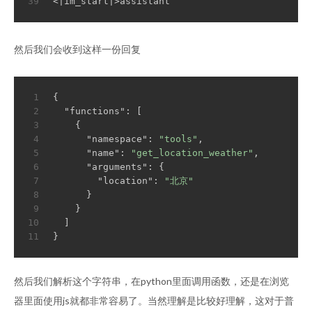
39
<|im_start|>assistant
然后我们会收到这样一份回复
1
{
2
"functions"
: [
3
    {
4
"namespace"
: 
"tools"
,
5
"name"
: 
"get_location_weather"
,
6
"arguments"
: {
7
"location"
: 
"北京"
8
      }
9
    }
10
  ]
11
}
然后我们解析这个字符串，在python里面调用函数，还是在浏览
器里面使用js就都非常容易了。当然理解是比较好理解，这对于普